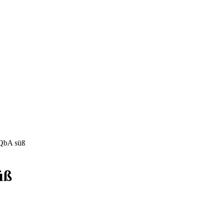
 QbA süß
üß