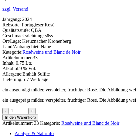
zzgl. Versand
Jahrgang:
2024
Rebsorte:
Portugieser Rosé
Qualitätsstufe:
QBA
Geschmacksrichtung:
süss
Ort/Lage:
Kreuznacher Kronenberg
Land/Anbaugebiet:
Nahe
Kategorie:
Roséweine und Blanc de Noir
Artikelnummer:
33
Inhalt:
0.75 Ltr.
Alkohol:
9 % Vol.
Allergene:
Enthält Sulfite
Lieferung:
5-7 Werktage
ein ausgeprägt milder, verspielter, fruchtiger Rosé. Die Abbildung we
ein ausgeprägt milder, verspielter, fruchtiger Rosé. Die Abbildung we
2024er
Portugieser
In den Warenkorb
Rosé,
Artikelnummer:
33
Kategorie:
Roséweine und Blanc de Noir
QbA
süß
Analyse & Nährinfo