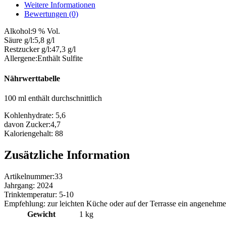
Menge
Weitere Informationen
Bewertungen (0)
Alkohol:
9 % Vol.
Säure g/l:
5,8 g/l
Restzucker g/l:
47,3 g/l
Allergene:
Enthält Sulfite
Nährwerttabelle
100 ml enthält durchschnittlich
Kohlenhydrate:
5,6
davon Zucker:
4,7
Kaloriengehalt:
88
Zusätzliche Information
Artikelnummer:
33
Jahrgang:
2024
Trinktemperatur:
5-10
Empfehlung:
zur leichten Küche oder auf der Terrasse ein angenehm
Gewicht
1 kg