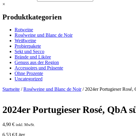
×
Produktkategorien
Rotweine
Roséweine und Blanc de Noir
Weißweine
Probierpakete
Sekt und Secco
Brände und Liköre
Genuss aus der Region
Accessoires und Präsente
Ohne Prozente
Uncategorized
Startseite
/
Roséweine und Blanc de Noir
/ 2024er Portugieser Rosé,
2024er Portugieser Rosé, QbA s
4,90
€
inkl. MwSt.
6,53 €/Liter