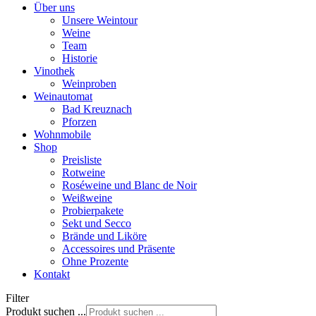
Über uns
Unsere Weintour
Weine
Team
Historie
Vinothek
Weinproben
Weinautomat
Bad Kreuznach
Pforzen
Wohnmobile
Shop
Preisliste
Rotweine
Roséweine und Blanc de Noir
Weißweine
Probierpakete
Sekt und Secco
Brände und Liköre
Accessoires und Präsente
Ohne Prozente
Kontakt
Filter
Produkt suchen ...