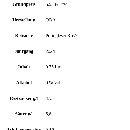
Grundpreis
6.53 €/Liter
Herstellung
QBA
Rebsorte
Portugieser Rosé
Jahrgang
2024
Inhalt
0.75 Ltr.
Alkohol
9 % Vol.
Restzucker g/l
47,3
Säure g/l
5,8
Trinktemperatur
5-10