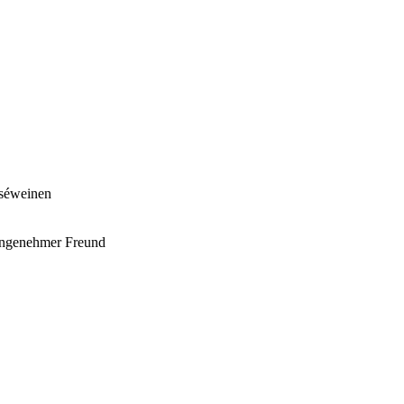
Roséweinen
 angenehmer Freund