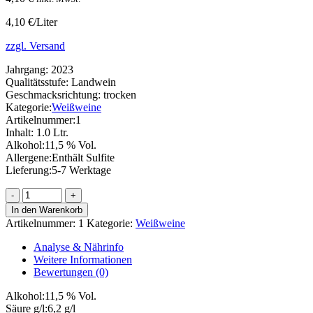
4,10 €/Liter
zzgl. Versand
Jahrgang:
2023
Qualitätsstufe:
Landwein
Geschmacksrichtung:
trocken
Kategorie:
Weißweine
Artikelnummer:
1
Inhalt:
1.0 Ltr.
Alkohol:
11,5 % Vol.
Allergene:
Enthält Sulfite
Lieferung:
5-7 Werktage
Nahegauer
Landwein,
In den Warenkorb
trocken
Artikelnummer:
1
Kategorie:
Weißweine
Menge
Analyse & Nährinfo
Weitere Informationen
Bewertungen (0)
Alkohol:
11,5 % Vol.
Säure g/l:
6,2 g/l