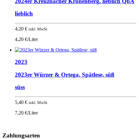
2024er Kreuznacher Kronenberg, lieblich QbA
lieblich
4,20
€
inkl. MwSt.
4,20 €/Liter
2023
2023er Würzer & Ortega, Spätlese, süß
süss
5,40
€
inkl. MwSt.
7,20 €/Liter
Nach
oben
Zahlungsarten